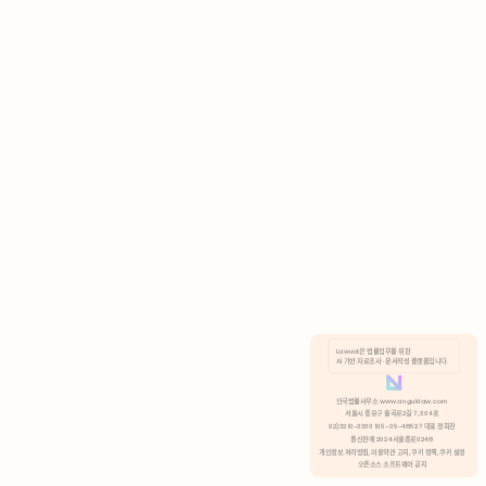
AI 기반 자료조사 · 문서작성 플랫폼입니다.
쿠키 정책
안국법률사무소 www.anguklaw.com
서울시 종로구 율곡로2길 7, 304호
02)3210-3330 105-05-48527 대표 정희찬
거부
분석 쿠키 허용
통신판매 2024서울종로0248
개인정보 처리방침,
이용약관 고지,
쿠키 정책,
쿠키 설정
오픈소스 소프트웨어 공지