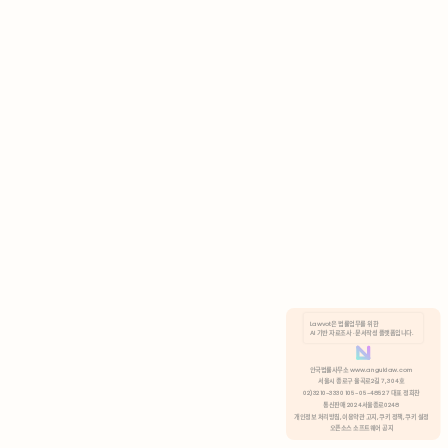
AI 기반 자료조사 · 문서작성 플랫폼입니다.
쿠키 정책
안국법률사무소 www.anguklaw.com
서울시 종로구 율곡로2길 7, 304호
02)3210-3330 105-05-48527 대표 정희찬
거부
분석 쿠키 허용
통신판매 2024서울종로0248
개인정보 처리방침,
이용약관 고지,
쿠키 정책,
쿠키 설정
오픈소스 소프트웨어 공지