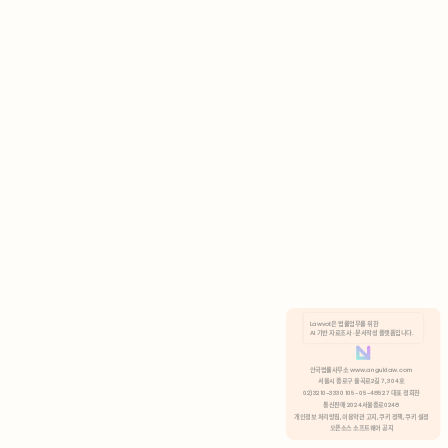
AI 기반 자료조사 · 문서작성 플랫폼입니다.
쿠키 정책
안국법률사무소 www.anguklaw.com
서울시 종로구 율곡로2길 7, 304호
02)3210-3330 105-05-48527 대표 정희찬
거부
분석 쿠키 허용
통신판매 2024서울종로0248
개인정보 처리방침,
이용약관 고지,
쿠키 정책,
쿠키 설정
오픈소스 소프트웨어 공지