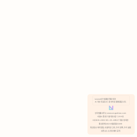
AI 기반 자료조사 · 문서작성 플랫폼입니다.
쿠키 정책
안국법률사무소 www.anguklaw.com
서울시 종로구 율곡로2길 7, 304호
02)3210-3330 105-05-48527 대표 정희찬
거부
분석 쿠키 허용
통신판매 2024서울종로0248
개인정보 처리방침,
이용약관 고지,
쿠키 정책,
쿠키 설정
오픈소스 소프트웨어 공지