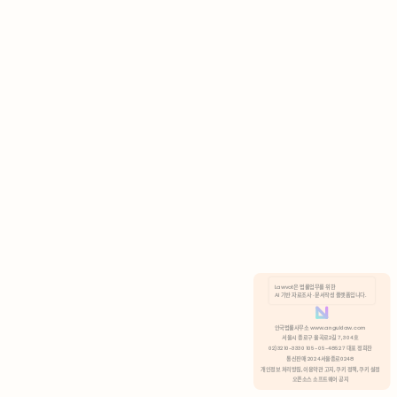
AI 기반 자료조사 · 문서작성 플랫폼입니다.
쿠키 정책
안국법률사무소 www.anguklaw.com
서울시 종로구 율곡로2길 7, 304호
02)3210-3330 105-05-48527 대표 정희찬
거부
분석 쿠키 허용
통신판매 2024서울종로0248
개인정보 처리방침,
이용약관 고지,
쿠키 정책,
쿠키 설정
오픈소스 소프트웨어 공지