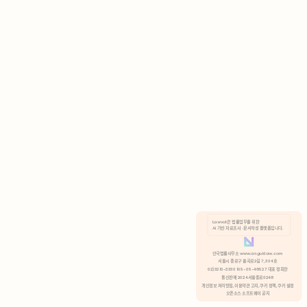
AI 기반 자료조사 · 문서작성 플랫폼입니다.
쿠키 정책
안국법률사무소 www.anguklaw.com
서울시 종로구 율곡로2길 7, 304호
02)3210-3330 105-05-48527 대표 정희찬
거부
분석 쿠키 허용
통신판매 2024서울종로0248
개인정보 처리방침,
이용약관 고지,
쿠키 정책,
쿠키 설정
오픈소스 소프트웨어 공지