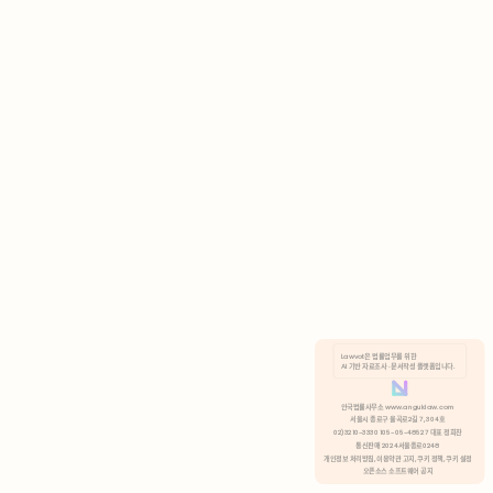
AI 기반 자료조사 · 문서작성 플랫폼입니다.
쿠키 정책
안국법률사무소 www.anguklaw.com
서울시 종로구 율곡로2길 7, 304호
02)3210-3330 105-05-48527 대표 정희찬
거부
분석 쿠키 허용
통신판매 2024서울종로0248
개인정보 처리방침,
이용약관 고지,
쿠키 정책,
쿠키 설정
오픈소스 소프트웨어 공지