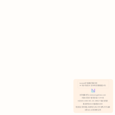
AI 기반 자료조사 · 문서작성 플랫폼입니다.
쿠키 정책
안국법률사무소 www.anguklaw.com
서울시 종로구 율곡로2길 7, 304호
02)3210-3330 105-05-48527 대표 정희찬
거부
분석 쿠키 허용
통신판매 2024서울종로0248
개인정보 처리방침,
이용약관 고지,
쿠키 정책,
쿠키 설정
오픈소스 소프트웨어 공지