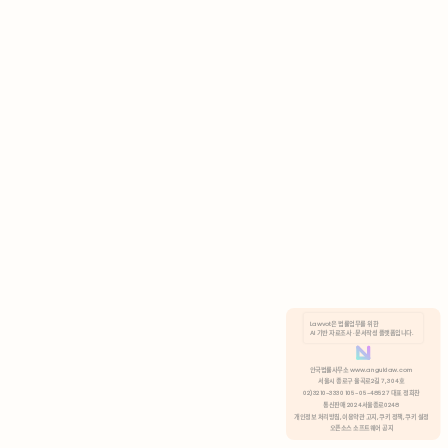
AI 기반 자료조사 · 문서작성 플랫폼입니다.
쿠키 정책
안국법률사무소 www.anguklaw.com
서울시 종로구 율곡로2길 7, 304호
02)3210-3330 105-05-48527 대표 정희찬
거부
분석 쿠키 허용
통신판매 2024서울종로0248
개인정보 처리방침,
이용약관 고지,
쿠키 정책,
쿠키 설정
오픈소스 소프트웨어 공지