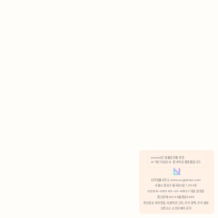
AI 기반 자료조사 · 문서작성 플랫폼입니다.
쿠키 정책
안국법률사무소 www.anguklaw.com
서울시 종로구 율곡로2길 7, 304호
02)3210-3330 105-05-48527 대표 정희찬
거부
분석 쿠키 허용
통신판매 2024서울종로0248
개인정보 처리방침,
이용약관 고지,
쿠키 정책,
쿠키 설정
오픈소스 소프트웨어 공지