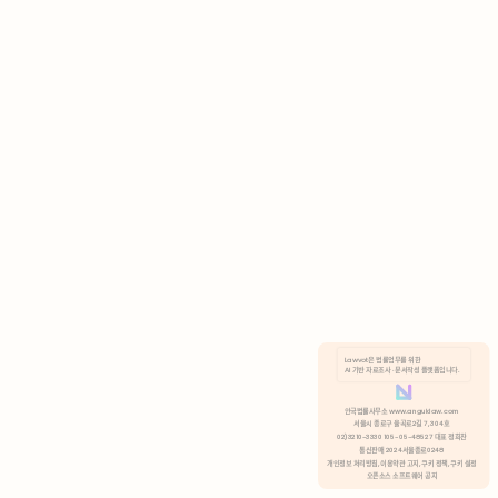
AI 기반 자료조사 · 문서작성 플랫폼입니다.
쿠키 정책
안국법률사무소 www.anguklaw.com
서울시 종로구 율곡로2길 7, 304호
02)3210-3330 105-05-48527 대표 정희찬
거부
분석 쿠키 허용
통신판매 2024서울종로0248
개인정보 처리방침,
이용약관 고지,
쿠키 정책,
쿠키 설정
오픈소스 소프트웨어 공지