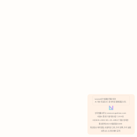
AI 기반 자료조사 · 문서작성 플랫폼입니다.
쿠키 정책
안국법률사무소 www.anguklaw.com
서울시 종로구 율곡로2길 7, 304호
02)3210-3330 105-05-48527 대표 정희찬
거부
분석 쿠키 허용
통신판매 2024서울종로0248
개인정보 처리방침,
이용약관 고지,
쿠키 정책,
쿠키 설정
오픈소스 소프트웨어 공지