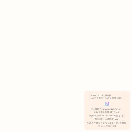
AI 기반 자료조사 · 문서작성 플랫폼입니다.
쿠키 정책
안국법률사무소 www.anguklaw.com
서울시 종로구 율곡로2길 7, 304호
02)3210-3330 105-05-48527 대표 정희찬
거부
분석 쿠키 허용
통신판매 2024서울종로0248
개인정보 처리방침,
이용약관 고지,
쿠키 정책,
쿠키 설정
오픈소스 소프트웨어 공지