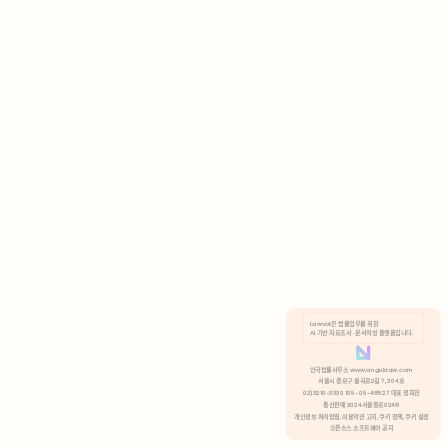
AI 기반 자료조사 · 문서작성 플랫폼입니다.
쿠키 정책
안국법률사무소 www.anguklaw.com
서울시 종로구 율곡로2길 7, 304호
02)3210-3330 105-05-48527 대표 정희찬
거부
분석 쿠키 허용
통신판매 2024서울종로0248
개인정보 처리방침,
이용약관 고지,
쿠키 정책,
쿠키 설정
오픈소스 소프트웨어 공지