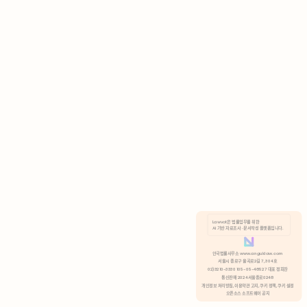
AI 기반 자료조사 · 문서작성 플랫폼입니다.
쿠키 정책
안국법률사무소 www.anguklaw.com
서울시 종로구 율곡로2길 7, 304호
02)3210-3330 105-05-48527 대표 정희찬
거부
분석 쿠키 허용
통신판매 2024서울종로0248
개인정보 처리방침,
이용약관 고지,
쿠키 정책,
쿠키 설정
오픈소스 소프트웨어 공지