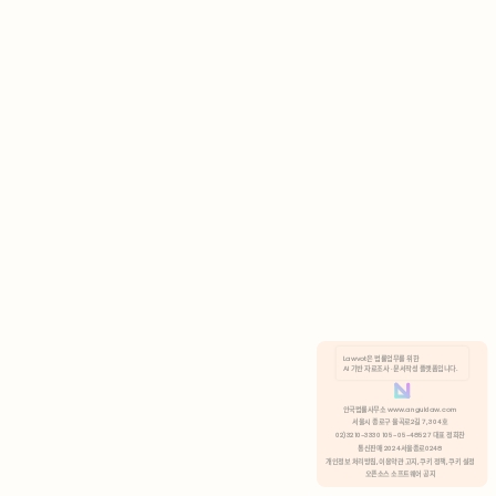
AI 기반 자료조사 · 문서작성 플랫폼입니다.
쿠키 정책
안국법률사무소 www.anguklaw.com
서울시 종로구 율곡로2길 7, 304호
02)3210-3330 105-05-48527 대표 정희찬
거부
분석 쿠키 허용
통신판매 2024서울종로0248
개인정보 처리방침,
이용약관 고지,
쿠키 정책,
쿠키 설정
오픈소스 소프트웨어 공지