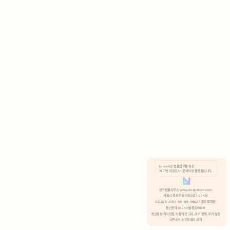
AI 기반 자료조사 · 문서작성 플랫폼입니다.
쿠키 정책
안국법률사무소 www.anguklaw.com
서울시 종로구 율곡로2길 7, 304호
02)3210-3330 105-05-48527 대표 정희찬
거부
분석 쿠키 허용
통신판매 2024서울종로0248
개인정보 처리방침,
이용약관 고지,
쿠키 정책,
쿠키 설정
오픈소스 소프트웨어 공지