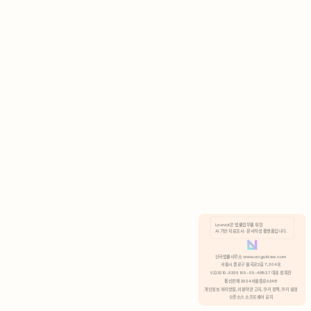
AI 기반 자료조사 · 문서작성 플랫폼입니다.
쿠키 정책
안국법률사무소 www.anguklaw.com
서울시 종로구 율곡로2길 7, 304호
02)3210-3330 105-05-48527 대표 정희찬
거부
분석 쿠키 허용
통신판매 2024서울종로0248
개인정보 처리방침,
이용약관 고지,
쿠키 정책,
쿠키 설정
오픈소스 소프트웨어 공지