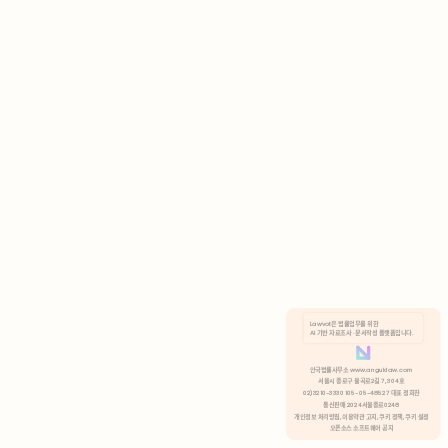
AI 기반 자료조사 · 문서작성 플랫폼입니다.
쿠키 정책
안국법률사무소 www.anguklaw.com
서울시 종로구 율곡로2길 7, 304호
02)3210-3330 105-05-48527 대표 정희찬
거부
분석 쿠키 허용
통신판매 2024서울종로0248
개인정보 처리방침,
이용약관 고지,
쿠키 정책,
쿠키 설정
오픈소스 소프트웨어 공지