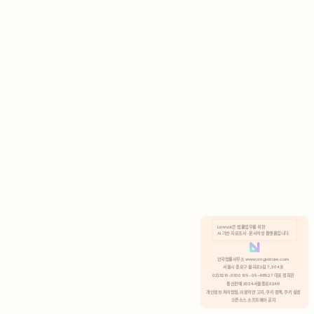
AI 기반 자료조사 · 문서작성 플랫폼입니다.
쿠키 정책
안국법률사무소 www.anguklaw.com
서울시 종로구 율곡로2길 7, 304호
02)3210-3330 105-05-48527 대표 정희찬
거부
분석 쿠키 허용
통신판매 2024서울종로0248
개인정보 처리방침,
이용약관 고지,
쿠키 정책,
쿠키 설정
오픈소스 소프트웨어 공지