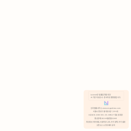
AI 기반 자료조사 · 문서작성 플랫폼입니다.
쿠키 정책
안국법률사무소 www.anguklaw.com
서울시 종로구 율곡로2길 7, 304호
02)3210-3330 105-05-48527 대표 정희찬
거부
분석 쿠키 허용
통신판매 2024서울종로0248
개인정보 처리방침,
이용약관 고지,
쿠키 정책,
쿠키 설정
오픈소스 소프트웨어 공지