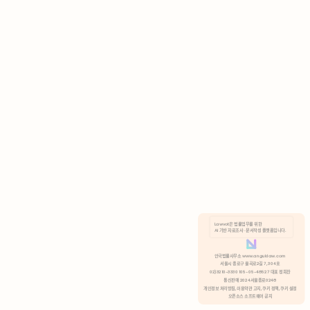
AI 기반 자료조사 · 문서작성 플랫폼입니다.
쿠키 정책
안국법률사무소 www.anguklaw.com
서울시 종로구 율곡로2길 7, 304호
02)3210-3330 105-05-48527 대표 정희찬
거부
분석 쿠키 허용
통신판매 2024서울종로0248
개인정보 처리방침,
이용약관 고지,
쿠키 정책,
쿠키 설정
오픈소스 소프트웨어 공지