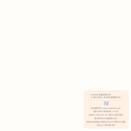
AI 기반 자료조사 · 문서작성 플랫폼입니다.
쿠키 정책
안국법률사무소 www.anguklaw.com
서울시 종로구 율곡로2길 7, 304호
02)3210-3330 105-05-48527 대표 정희찬
거부
분석 쿠키 허용
통신판매 2024서울종로0248
개인정보 처리방침,
이용약관 고지,
쿠키 정책,
쿠키 설정
오픈소스 소프트웨어 공지