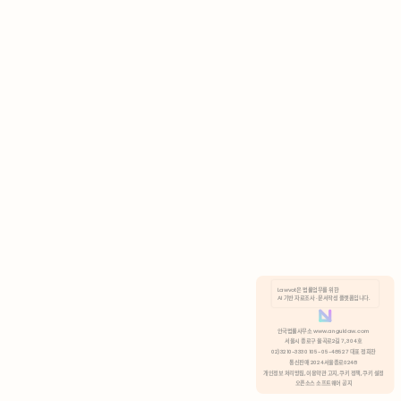
AI 기반 자료조사 · 문서작성 플랫폼입니다.
쿠키 정책
안국법률사무소 www.anguklaw.com
서울시 종로구 율곡로2길 7, 304호
02)3210-3330 105-05-48527 대표 정희찬
거부
분석 쿠키 허용
통신판매 2024서울종로0248
개인정보 처리방침,
이용약관 고지,
쿠키 정책,
쿠키 설정
오픈소스 소프트웨어 공지