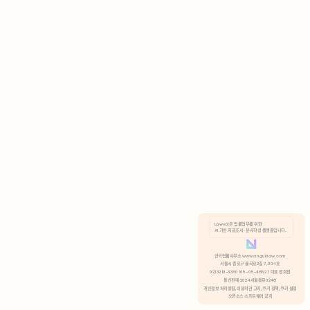
AI 기반 자료조사 · 문서작성 플랫폼입니다.
쿠키 정책
안국법률사무소 www.anguklaw.com
서울시 종로구 율곡로2길 7, 304호
02)3210-3330 105-05-48527 대표 정희찬
거부
분석 쿠키 허용
통신판매 2024서울종로0248
개인정보 처리방침,
이용약관 고지,
쿠키 정책,
쿠키 설정
오픈소스 소프트웨어 공지