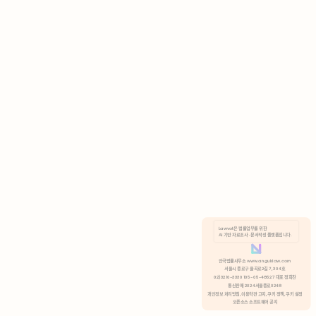
AI 기반 자료조사 · 문서작성 플랫폼입니다.
쿠키 정책
안국법률사무소 www.anguklaw.com
서울시 종로구 율곡로2길 7, 304호
02)3210-3330 105-05-48527 대표 정희찬
거부
분석 쿠키 허용
통신판매 2024서울종로0248
개인정보 처리방침,
이용약관 고지,
쿠키 정책,
쿠키 설정
오픈소스 소프트웨어 공지