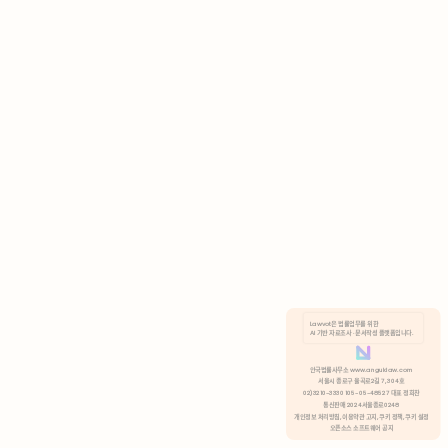
AI 기반 자료조사 · 문서작성 플랫폼입니다.
쿠키 정책
안국법률사무소 www.anguklaw.com
서울시 종로구 율곡로2길 7, 304호
02)3210-3330 105-05-48527 대표 정희찬
거부
분석 쿠키 허용
통신판매 2024서울종로0248
개인정보 처리방침,
이용약관 고지,
쿠키 정책,
쿠키 설정
오픈소스 소프트웨어 공지