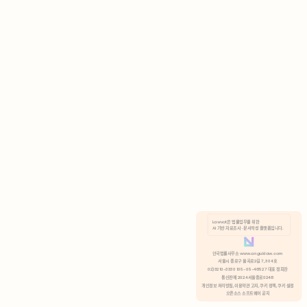
AI 기반 자료조사 · 문서작성 플랫폼입니다.
쿠키 정책
안국법률사무소 www.anguklaw.com
서울시 종로구 율곡로2길 7, 304호
02)3210-3330 105-05-48527 대표 정희찬
거부
분석 쿠키 허용
통신판매 2024서울종로0248
개인정보 처리방침,
이용약관 고지,
쿠키 정책,
쿠키 설정
오픈소스 소프트웨어 공지