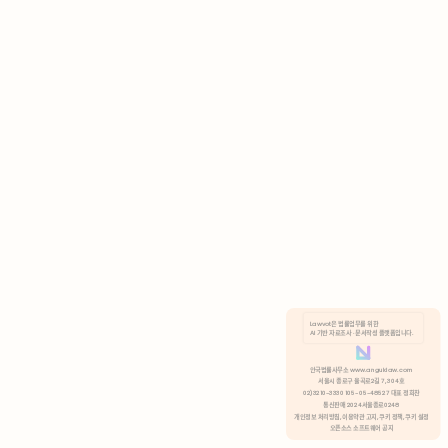
AI 기반 자료조사 · 문서작성 플랫폼입니다.
쿠키 정책
안국법률사무소 www.anguklaw.com
서울시 종로구 율곡로2길 7, 304호
02)3210-3330 105-05-48527 대표 정희찬
거부
분석 쿠키 허용
통신판매 2024서울종로0248
개인정보 처리방침,
이용약관 고지,
쿠키 정책,
쿠키 설정
오픈소스 소프트웨어 공지