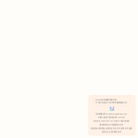
AI 기반 자료조사 · 문서작성 플랫폼입니다.
쿠키 정책
안국법률사무소 www.anguklaw.com
서울시 종로구 율곡로2길 7, 304호
02)3210-3330 105-05-48527 대표 정희찬
거부
분석 쿠키 허용
통신판매 2024서울종로0248
개인정보 처리방침,
이용약관 고지,
쿠키 정책,
쿠키 설정
오픈소스 소프트웨어 공지