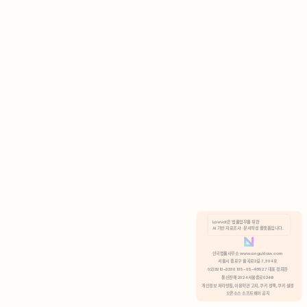
AI 기반 자료조사 · 문서작성 플랫폼입니다.
쿠키 정책
안국법률사무소 www.anguklaw.com
서울시 종로구 율곡로2길 7, 304호
02)3210-3330 105-05-48527 대표 정희찬
거부
분석 쿠키 허용
통신판매 2024서울종로0248
개인정보 처리방침,
이용약관 고지,
쿠키 정책,
쿠키 설정
오픈소스 소프트웨어 공지