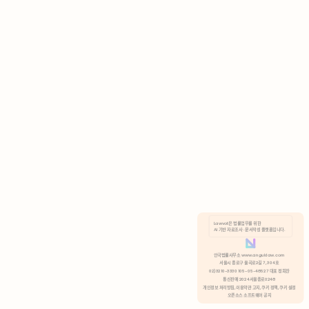
AI 기반 자료조사 · 문서작성 플랫폼입니다.
쿠키 정책
안국법률사무소 www.anguklaw.com
서울시 종로구 율곡로2길 7, 304호
02)3210-3330 105-05-48527 대표 정희찬
거부
분석 쿠키 허용
통신판매 2024서울종로0248
개인정보 처리방침,
이용약관 고지,
쿠키 정책,
쿠키 설정
오픈소스 소프트웨어 공지