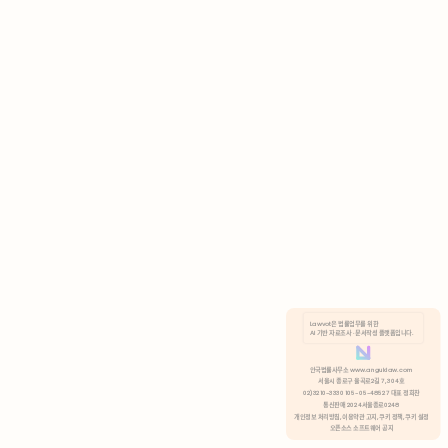
AI 기반 자료조사 · 문서작성 플랫폼입니다.
쿠키 정책
안국법률사무소 www.anguklaw.com
서울시 종로구 율곡로2길 7, 304호
02)3210-3330 105-05-48527 대표 정희찬
거부
분석 쿠키 허용
통신판매 2024서울종로0248
개인정보 처리방침,
이용약관 고지,
쿠키 정책,
쿠키 설정
오픈소스 소프트웨어 공지