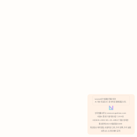
AI 기반 자료조사 · 문서작성 플랫폼입니다.
쿠키 정책
안국법률사무소 www.anguklaw.com
서울시 종로구 율곡로2길 7, 304호
02)3210-3330 105-05-48527 대표 정희찬
거부
분석 쿠키 허용
통신판매 2024서울종로0248
개인정보 처리방침,
이용약관 고지,
쿠키 정책,
쿠키 설정
오픈소스 소프트웨어 공지