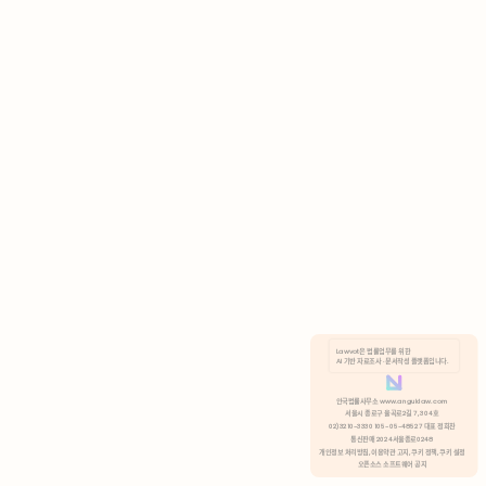
AI 기반 자료조사 · 문서작성 플랫폼입니다.
쿠키 정책
안국법률사무소 www.anguklaw.com
서울시 종로구 율곡로2길 7, 304호
02)3210-3330 105-05-48527 대표 정희찬
거부
분석 쿠키 허용
통신판매 2024서울종로0248
개인정보 처리방침,
이용약관 고지,
쿠키 정책,
쿠키 설정
오픈소스 소프트웨어 공지