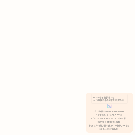
AI 기반 자료조사 · 문서작성 플랫폼입니다.
쿠키 정책
안국법률사무소 www.anguklaw.com
서울시 종로구 율곡로2길 7, 304호
02)3210-3330 105-05-48527 대표 정희찬
거부
분석 쿠키 허용
통신판매 2024서울종로0248
개인정보 처리방침,
이용약관 고지,
쿠키 정책,
쿠키 설정
오픈소스 소프트웨어 공지