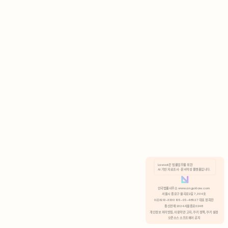
AI 기반 자료조사 · 문서작성 플랫폼입니다.
쿠키 정책
안국법률사무소 www.anguklaw.com
서울시 종로구 율곡로2길 7, 304호
02)3210-3330 105-05-48527 대표 정희찬
거부
분석 쿠키 허용
통신판매 2024서울종로0248
개인정보 처리방침,
이용약관 고지,
쿠키 정책,
쿠키 설정
오픈소스 소프트웨어 공지