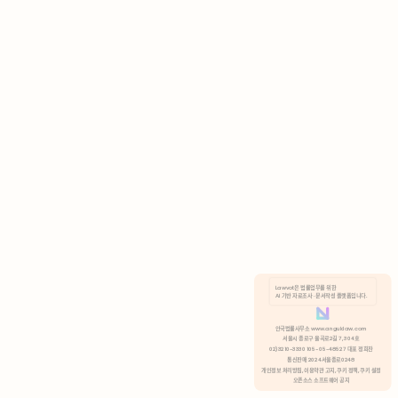
AI 기반 자료조사 · 문서작성 플랫폼입니다.
쿠키 정책
안국법률사무소 www.anguklaw.com
서울시 종로구 율곡로2길 7, 304호
02)3210-3330 105-05-48527 대표 정희찬
거부
분석 쿠키 허용
통신판매 2024서울종로0248
개인정보 처리방침,
이용약관 고지,
쿠키 정책,
쿠키 설정
오픈소스 소프트웨어 공지