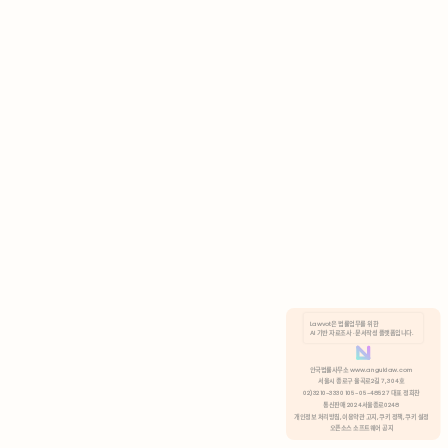
AI 기반 자료조사 · 문서작성 플랫폼입니다.
쿠키 정책
안국법률사무소 www.anguklaw.com
서울시 종로구 율곡로2길 7, 304호
02)3210-3330 105-05-48527 대표 정희찬
거부
분석 쿠키 허용
통신판매 2024서울종로0248
개인정보 처리방침,
이용약관 고지,
쿠키 정책,
쿠키 설정
오픈소스 소프트웨어 공지