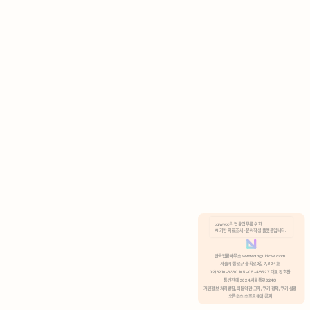
AI 기반 자료조사 · 문서작성 플랫폼입니다.
쿠키 정책
안국법률사무소 www.anguklaw.com
서울시 종로구 율곡로2길 7, 304호
02)3210-3330 105-05-48527 대표 정희찬
거부
분석 쿠키 허용
통신판매 2024서울종로0248
개인정보 처리방침,
이용약관 고지,
쿠키 정책,
쿠키 설정
오픈소스 소프트웨어 공지