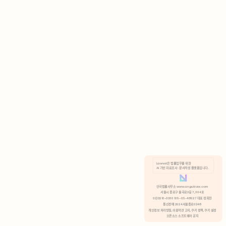
AI 기반 자료조사 · 문서작성 플랫폼입니다.
쿠키 정책
안국법률사무소 www.anguklaw.com
서울시 종로구 율곡로2길 7, 304호
02)3210-3330 105-05-48527 대표 정희찬
거부
분석 쿠키 허용
통신판매 2024서울종로0248
개인정보 처리방침,
이용약관 고지,
쿠키 정책,
쿠키 설정
오픈소스 소프트웨어 공지