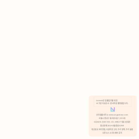
AI 기반 자료조사 · 문서작성 플랫폼입니다.
쿠키 정책
안국법률사무소 www.anguklaw.com
서울시 종로구 율곡로2길 7, 304호
02)3210-3330 105-05-48527 대표 정희찬
거부
분석 쿠키 허용
통신판매 2024서울종로0248
개인정보 처리방침,
이용약관 고지,
쿠키 정책,
쿠키 설정
오픈소스 소프트웨어 공지