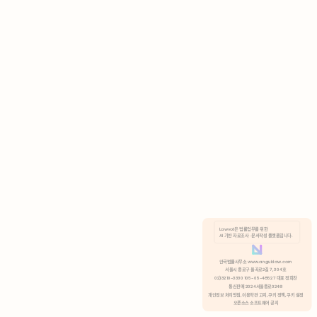
AI 기반 자료조사 · 문서작성 플랫폼입니다.
쿠키 정책
안국법률사무소 www.anguklaw.com
서울시 종로구 율곡로2길 7, 304호
02)3210-3330 105-05-48527 대표 정희찬
거부
분석 쿠키 허용
통신판매 2024서울종로0248
개인정보 처리방침,
이용약관 고지,
쿠키 정책,
쿠키 설정
오픈소스 소프트웨어 공지