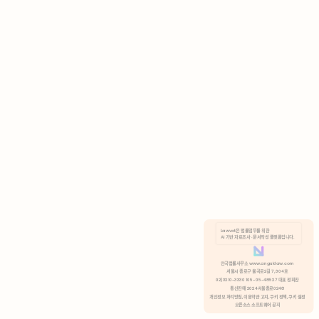
AI 기반 자료조사 · 문서작성 플랫폼입니다.
쿠키 정책
안국법률사무소 www.anguklaw.com
서울시 종로구 율곡로2길 7, 304호
02)3210-3330 105-05-48527 대표 정희찬
거부
분석 쿠키 허용
통신판매 2024서울종로0248
개인정보 처리방침,
이용약관 고지,
쿠키 정책,
쿠키 설정
오픈소스 소프트웨어 공지