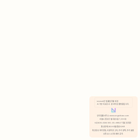
AI 기반 자료조사 · 문서작성 플랫폼입니다.
쿠키 정책
안국법률사무소 www.anguklaw.com
서울시 종로구 율곡로2길 7, 304호
02)3210-3330 105-05-48527 대표 정희찬
거부
분석 쿠키 허용
통신판매 2024서울종로0248
개인정보 처리방침,
이용약관 고지,
쿠키 정책,
쿠키 설정
오픈소스 소프트웨어 공지