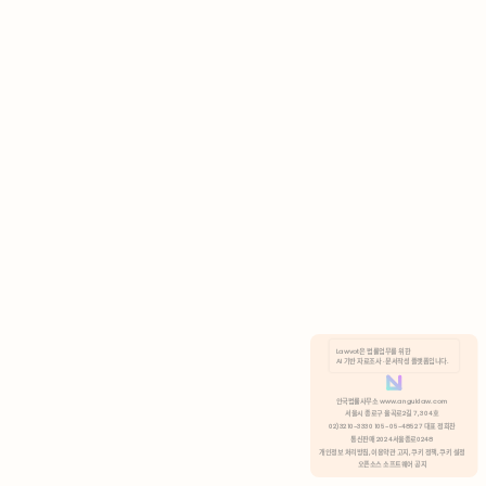
AI 기반 자료조사 · 문서작성 플랫폼입니다.
쿠키 정책
안국법률사무소 www.anguklaw.com
서울시 종로구 율곡로2길 7, 304호
02)3210-3330 105-05-48527 대표 정희찬
거부
분석 쿠키 허용
통신판매 2024서울종로0248
개인정보 처리방침,
이용약관 고지,
쿠키 정책,
쿠키 설정
오픈소스 소프트웨어 공지