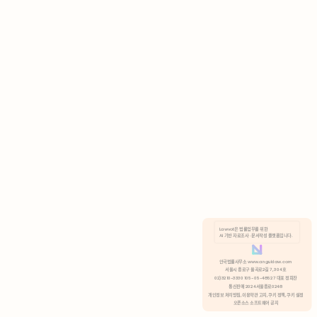
AI 기반 자료조사 · 문서작성 플랫폼입니다.
쿠키 정책
안국법률사무소 www.anguklaw.com
서울시 종로구 율곡로2길 7, 304호
02)3210-3330 105-05-48527 대표 정희찬
거부
분석 쿠키 허용
통신판매 2024서울종로0248
개인정보 처리방침,
이용약관 고지,
쿠키 정책,
쿠키 설정
오픈소스 소프트웨어 공지