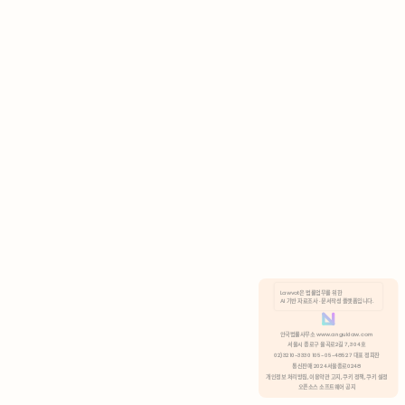
AI 기반 자료조사 · 문서작성 플랫폼입니다.
쿠키 정책
안국법률사무소 www.anguklaw.com
서울시 종로구 율곡로2길 7, 304호
02)3210-3330 105-05-48527 대표 정희찬
거부
분석 쿠키 허용
통신판매 2024서울종로0248
개인정보 처리방침,
이용약관 고지,
쿠키 정책,
쿠키 설정
오픈소스 소프트웨어 공지