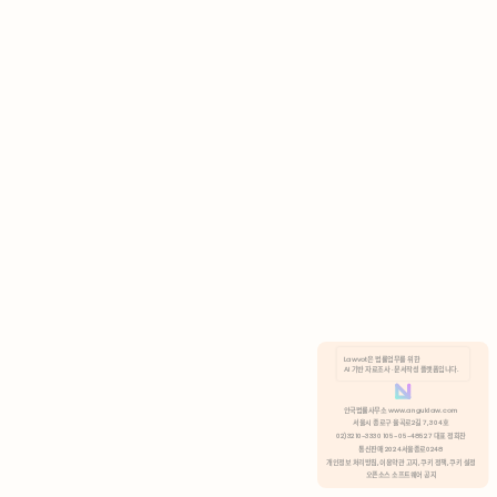
AI 기반 자료조사 · 문서작성 플랫폼입니다.
쿠키 정책
안국법률사무소 www.anguklaw.com
서울시 종로구 율곡로2길 7, 304호
02)3210-3330 105-05-48527 대표 정희찬
거부
분석 쿠키 허용
통신판매 2024서울종로0248
개인정보 처리방침,
이용약관 고지,
쿠키 정책,
쿠키 설정
오픈소스 소프트웨어 공지