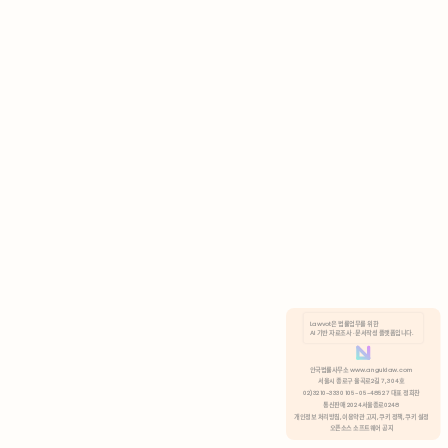
AI 기반 자료조사 · 문서작성 플랫폼입니다.
쿠키 정책
안국법률사무소 www.anguklaw.com
서울시 종로구 율곡로2길 7, 304호
02)3210-3330 105-05-48527 대표 정희찬
거부
분석 쿠키 허용
통신판매 2024서울종로0248
개인정보 처리방침,
이용약관 고지,
쿠키 정책,
쿠키 설정
오픈소스 소프트웨어 공지